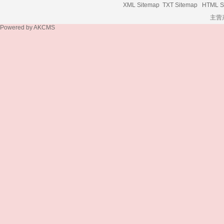
XML Sitemap
TXT Sitemap
HTML S
主营
Powered by
AKCMS