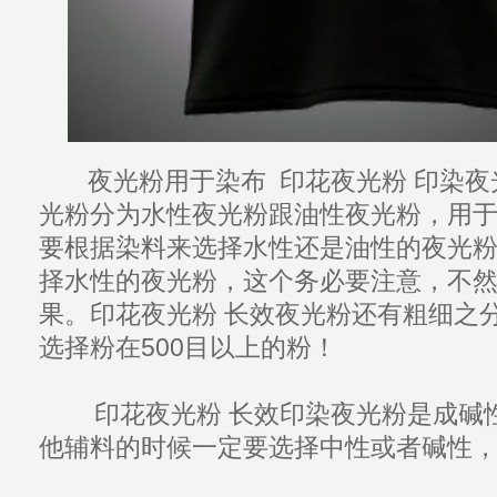
夜光粉
用于染布 印花
夜光粉
印染
夜
光粉
分为水性
夜光粉
跟油性
夜光粉
，用
要根据染料来
选择
水性还是油性的
夜光
择水性的
夜光粉
，这个务必要注意，不
果
。印花
夜光粉
长效夜光粉
还有粗细之
选择粉在500目以上的粉！
印花
夜光粉
长效印染
夜光粉
是成碱
他辅料的时候一定要选择中性或者碱性