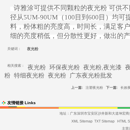
诗雅涂可提供不同颗粒的
夜光粉
可供不
径从5UM-90UM（100目到
600目
）均可
料，粉体粗的亮度高，时间长，满足客
细的亮度稍低，但分散性更好，做出的
关键词：
夜光粉
相关搜索：
夜光粉
环保夜光粉
夜光粉,夜光漆
粉
特细夜光粉
夜光粉
广东夜光粉批发
上一篇:
注塑夜光粉
下一篇:
长效
友情链接 Links
地址：广东深圳市宝安区沙井新和大道坤宏商业大厦发货
XML Sitemap
TXT Sitemap
HTML S
主营