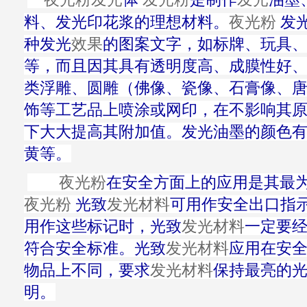
料、发光印花浆的理想材料。
夜光粉
发
种发光
效果
的图案文字，如标牌、玩具
等，而且因其具有透明度高、成膜性好
类浮雕、圆雕（佛像、瓷像、石膏像、
饰等工艺品上喷涂或网印，在不影响其
下大大提高其附加值。发光油墨的颜色
黄等。
夜光粉
在安全方面上的应用是其最
夜光粉
光致
发光材料
可用作安全出口指
用作这些标记时，光致
发光材料
一定要
符合安全标准。光致
发光材料
应用在安
物品上不同，要求
发光材料
保持最亮的
明。