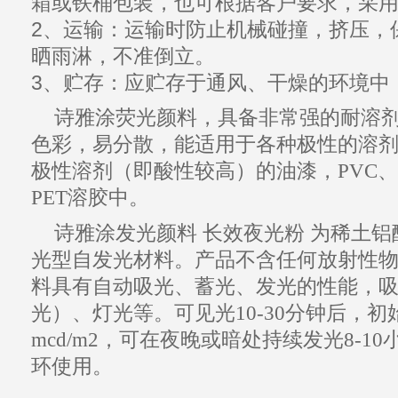
箱或铁桶包装，也可根据客户要求，采
2、运输：运输时防止机械碰撞，挤压，
晒雨淋，不准倒立。
3、贮存：应贮存于通风、干燥的环境中
诗雅涂
荧光颜料
，具备非常强的耐溶
色彩，易分散，能适用于各种极性的溶
极性溶剂（即酸性较高）的油漆，
PVC
、
PET
溶胶中。
诗雅涂
发光颜料
长效
夜光粉
为稀土铝
光型自
发光材料
。
产品
不含任何放射性
料具有自动
吸光
、蓄光、
发光
的性能，
光）、灯光等。可见光10-30分钟后，初
mcd/m2，可在夜晚或暗处
持续
发光
8-1
环使用。