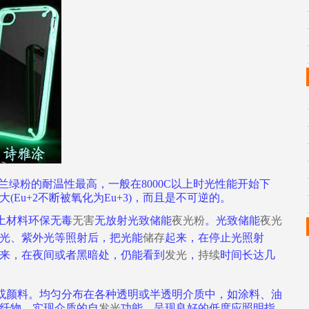
兰绿粉的
耐温性
最高，一般在8000C以上时光性能开始下
Eu+2不断被氧化为Eu+3)，而且是不可逆的。
土材料环保无毒
无害
无放射光致储能
夜光粉
。
光致储能
夜光
光、紫外光等照射后，把光能
储存
起来，在停止光照射
来，在夜间或者黑暗处，仍能看到
发光
，
持续
时间长达几
或颜料。均匀分布在各种透明或半透明介质中，如涂料、油
纤物，实现介质的自
发光
功能，呈现良好的低度应照明指