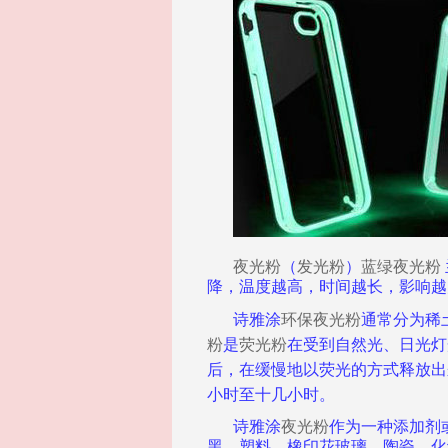
夜光粉
（
发光粉
）
蓝绿夜光粉
降，温度越高，时间越长，影响越大(
诗雅涂
环保夜光粉
通常分为稀
粉
是
荧光粉
在受到自然光、日光灯
后，在缓慢地以荧光的方式释放出
小时至十几小时。
诗雅涂
夜光粉
作为一种添加剂
黑、塑料、橡印花玻璃、陶瓷、化