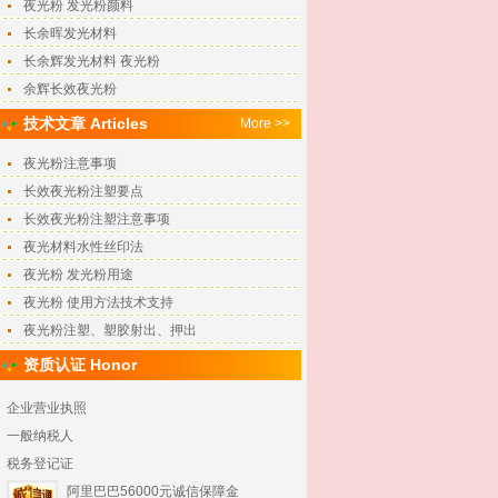
夜光粉 发光粉颜料
长余晖发光材料
长余辉发光材料 夜光粉
余辉长效夜光粉
技术文章 Articles
More >>
夜光粉注意事项
长效夜光粉注塑要点
长效夜光粉注塑注意事项
夜光材料水性丝印法
夜光粉 发光粉用途
夜光粉 使用方法技术支持
夜光粉注塑、塑胶射出、押出
资质认证 Honor
企业营业执照
一般纳税人
税务登记证
阿里巴巴56000元诚信保障金