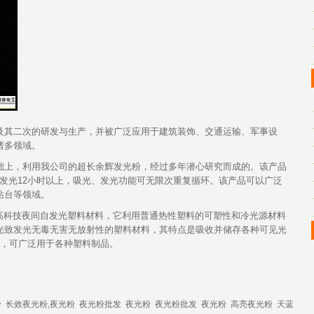
及其二次的研发与生产，并被广泛应用于建筑装饰、交通
运输
、军事设
诸多领域。
础上，利用我公司的超长余辉
发光粉
，经过多年潜心研究而成的。该
产品
发光
12小时以上，
吸光
、
发光
功能可无限次重复循环。该
产品
可以广泛
站台等领域。
高科技夜间
自发光
塑料材料，它利用普通热性塑料的可塑性和冷光源材料
光致发光无毒
无害
无放射性的塑料材料，其特点是吸收并
储存
各种可见光
上，可广泛用于各种塑料制品。
粉
长效夜光粉,夜光粉
夜光粉批发
夜光粉
夜光粉批发
夜光粉
高亮夜光粉
天蓝