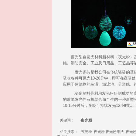
蓄光型自
发光材料
新材料（
夜光粉
）
施、消防安全、工业及日用品、工艺品等
发光
瓷砖是我公司在传统瓷砖的基
吸收各种可见光10-20分钟，即可在夜暗处
应用于建筑物的装潢、游泳池、分道线、
发光塑料是利用
发光粉
研制成功的
的蓄能发光性有机结合而产生的一种新型
10-15分钟后，夜晚可
持续
发光12小时以
关键词：
夜光粉
相关搜索：
夜光粉
夜光粉,夜光粉用法
夜光