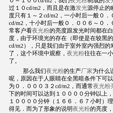
０～１００cd/m2，我们
夜光粉
制成的
发
过１０cd/m2，而且是在激
发光
源停止的
度只有１～２cd/m2，一小时后一般０
cd/m2，十小时后一般０．００６～０．０
常客户看
夜光粉
的亮度跟发光时间都在白
度，由于环境光的存在（即使是在较黑
cd/m2），只是我们由于室外室内强烈
了，这个环境中观察，
夜光粉
往往在一
了。
那么我们
夜光粉
的生产
厂家
为什么
呢，原因在于人眼睛在全黑暗条件下可
为０．０００３２cd/m2，而通常
夜光粉
下的时间可以达到１００００分钟以上
１００００分钟（１６６．６７小时）
得见．而为了形象的说明
夜光粉
的亮度