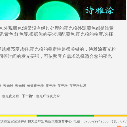
色,外观颜色:通常没有经过处理的
夜光粉
外观颜色都是浅黄
蓝,紫色,红色等.根据你的要求调配颜色.
夜光粉
的粒度.
选择
度越粗亮度越好.
夜光粉
的稳定性是很关键的，诗雅涂
夜光粉
同等时间的
发光
要强，可依照客户需求选择适合您的
夜光
家
夜光粉
夜光粉
长效夜光粉
夜光粉
夜光粉
夜光粉批发
蓄光夜光粉
下一篇:
蓄光环保夜光粉
市宝安区沙井新和大道坤宏商业大厦发货中心 电话：0755-29942656 传真：0755-