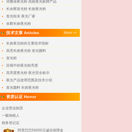
诗雅涂夜光粉 高效夜光标牌产品
长余辉发光粉 长效夜光粉
发光粉末 夜光厂家
余辉长效夜光粉
技术文章 Articles
More >>
长效夜光粉的主要技术指标
高亮长效夜光粉 发光颜料
发光粉
目视中的夜光粉亮度
高亮度夜光粉 夜光安全标示
夜光产品使用范围及技术介绍
发光颜料 长效夜光粉
资质认证 Honor
企业营业执照
一般纳税人
税务登记证
阿里巴巴56000元诚信保障金