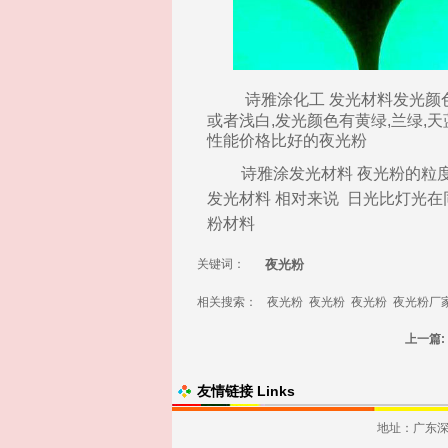
诗雅涂化工
发光材料
发光
颜
或者浅白,
发光
颜色有黄绿,兰绿,天
性能价格比好的
夜光粉
诗雅涂
发光材料
夜光粉
的粒
发光材料
相对来说 日光比灯光在
粉材料
关键词：
夜光粉
相关搜索：
夜光粉
夜光粉
夜光粉
夜光粉厂
上一篇:
友情链接 Links
地址：广东深圳