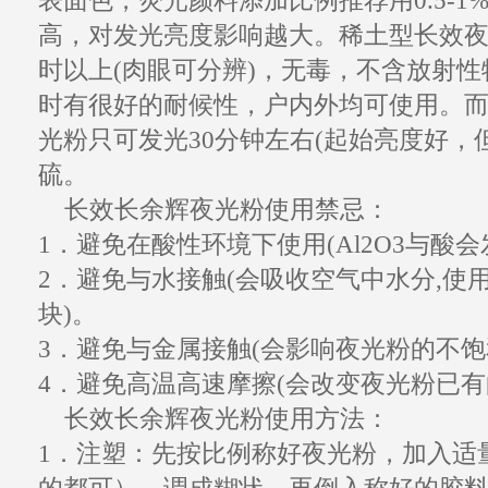
表面色，荧光颜料添加比例推荐用0.5-
高，对
发光
亮度影响越大。稀土型
长效
时以上(肉眼可分辨)，无毒，不含放射
时有很好的耐候性，户内外均可使用。而Z
光粉
只可
发光
30分钟左右(起始亮度好，
硫。
长效
长余辉夜光粉
使用
禁忌
：
1．避免在酸性环境下使用(Al2O3与酸
2．避免与水接触(会吸收空气中水分,使
块)。
3．避免与金属接触(会影响
夜光粉
的不饱
4．避免高温高速摩擦(会改变
夜光粉
已有
长效长余辉
夜光粉使用方法
：
1．注塑：先按比例称好
夜光粉
，加入适