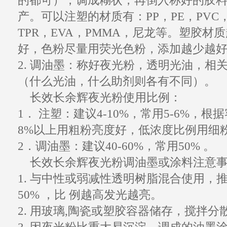
的都可），调成糊状，再倒入称好的胶
产。可以注塑的材质有：PP，PE，
PVC
TPR，EVA，PMMA，尼龙等。
塑胶
材质
好，色粉尽量用荧光色粉，添加越少越
2. 调油墨：称好
夜光粉
，透明光油，相
（什么光油，什么助剂则各有不同）。
长效
长余辉夜光粉
使用比例：
1． 注塑：建议4-10%，常用5-6%，
8%以上用粗粉亮度好，低浓度比例用细
2．调油墨：建议40-60%，常用50% 。
长效长余辉
夜光粉
调油墨或涂料注意
1. 与中性或弱减性透明
树脂
混合使用，推荐
50% ，比 例越高发光越亮。
2. 用玻璃,陶瓷或塑胶容器储存，搅拌