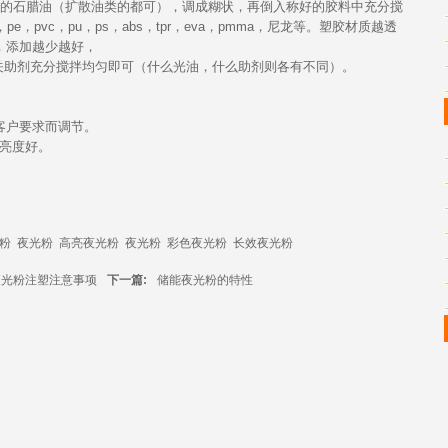
的石腊油（扩散油类的都可），调成糊状，再倒入称好的胶料中充分搅
pvc，pu，ps，abs，tpr，eva，pmma，尼龙等。
塑胶
材质越透
，添加越少越好，
关助剂充分搅拌均匀即可（什么光油，什么助剂则各有不同）。
据客户要求而调节。
粉亮度好。
。
粉
夜光粉
高亮夜光粉
夜光粉
彩色夜光粉
长效夜光粉
夜光粉注塑注意事项
下一篇:
储能夜光粉的特性