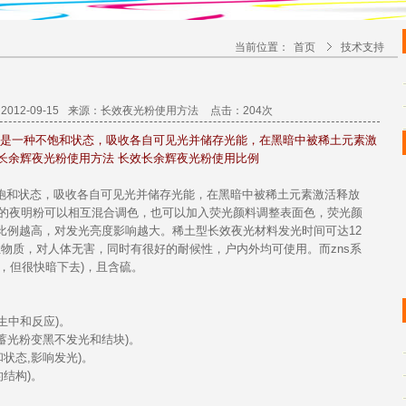
当前位置：
首页
技术支持
012-09-15
来源：
长效夜光粉使用方法
点击：204次
粉是一种不饱和状态，吸收各自可见光并储存光能，在黑暗中被稀土元素激
长余辉夜光粉使用方法 长效长余辉夜光粉使用比例
饱和状态，吸收各自可见光并
储存
光能，在黑暗中被稀土元素激活释放
光的夜明粉可以相互混合调色，也可以加入荧光颜料调整表面色，荧光颜
料比例越高，对
发光
亮度影响越大。稀土型长效
夜光材料
发光
时间可达12
性物质，对人体
无害
，同时有很好的耐候性，户内外均可使用。而zns系
好，但很快暗下去)，且含硫。
：
发生中和反应)。
蓄光粉
变黑
不发光和结块)。
状态,影响发光)。
的结构)。