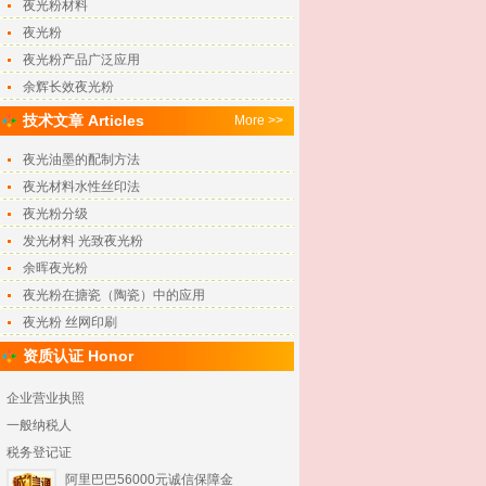
夜光粉材料
夜光粉
夜光粉产品广泛应用
余辉长效夜光粉
技术文章 Articles
More >>
夜光油墨的配制方法
夜光材料水性丝印法
夜光粉分级
发光材料 光致夜光粉
余晖夜光粉
夜光粉在搪瓷（陶瓷）中的应用
夜光粉 丝网印刷
资质认证 Honor
企业营业执照
一般纳税人
税务登记证
阿里巴巴56000元诚信保障金