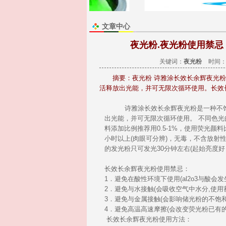
文章中心
夜光粉.夜光粉使用禁忌
关键词：
夜光粉
时间：2
摘要：
夜光粉 诗雅涂长效长余辉夜光
活释放出光能，并可无限次循环使用。长效
诗雅涂长效长余辉
夜光粉
是一种不
出光能，并可无限次循环使用。 不同色
料添加比例推荐用0.5-1%，使用荧光颜
小时以上(肉眼可分辨)，无毒，不含放射
的
发光粉
只可
发光
30分钟左右(起始亮度
长效长余辉
夜光粉
使用
禁忌
1．避免在酸性环境下使用(al2o3与酸会
2．避免与水接触(会吸收空气中水分,使用
3．避免与金属接触(会影响储光粉的不饱和
4．避免高温高速摩擦(会改变
荧光粉
已有
长效长余辉
夜光粉使用方法
：