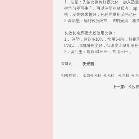
1．注塑：先按比例称好
夜光
体，加入适量
拌均匀即可生产。可以注塑的材质有：pp，pe，
明，发光
效果
越好，色粉尽量用荧光色粉
2.调油墨：称好
夜光材料
，透明光油，相
长效长余辉
夜光粉
使用比例：
1． 注塑：建议4-10%，常用5-6%，根
8%以上用粗粉亮度好，低浓度比例用细
2．调油墨：建议40-60%，常用50% 
关键词：
夜光粉
相关搜索：
长效夜光粉
夜光粉
夜光粉
夜光
上一篇:
长效